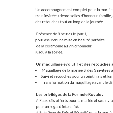
Un accompagnement complet pour la mariée
trois invitées (demoiselles d'honneur, famille,
des retouches tout au long de la journée.
Présence de 8 heures le jour J,
pour assurer une mise en beauté parfaite
de la cérémonie au vin d'honneur,
jusqu'à la soirée.
Un maquillage évolutif et des retouches au 
Maquillage de la mariée & des 3 invitées a
Suivi et retouches pour un teint frais et l
Transformation du maquillage avant le dîne
Les privilèges de la Formule Royale :
✔ Faux-cils offerts pour la mariée et ses invit
pour un regard intensifié.
✔ Soin Peau de Soie et Sérénité pour la mariée